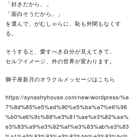
「好きだから。」
「面白そうだから。」
を選んで、がむしゃらに、恥も外聞もなくす
る。
そうすると、愛すべき自分が見えてきて、
セルフイメージ、外の世界が変わります。
獅子座新月のオラクルメッセージはこちら
https://synastryhouse.com/new/wordpress/%e
7%8d%85%e5%ad%90%e5%ba%a7%e6%96
%b0%e6%9c%88%e3%81%ae%e3%82%aa%
e3%83%a9%e3%82%af%e3%83%ab%e3%83
%a1%e3%83%83%e3%82%bb%e3%83%bc%