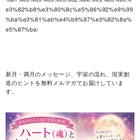
e3%82%b8%e3%80%8c%e5%86%92%e9%99
%ba%e3%81%ab%e4%b9%97%e3%82%8a%
e5%87%ba/
新月・満月のメッセージ、宇宙の流れ、現実創
造のヒントを無料メルマガでお届けしていま
す。